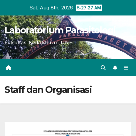
Skip
Sat. Aug 8th, 2026
5:27:27 AM
to
content
Laboratorium Parasitologi
Fakultas Kedokteran UNS
Staff dan Organisasi