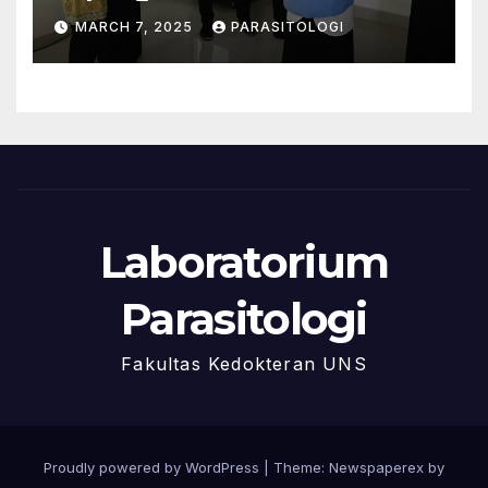
LAMPTKes Program Studi
MARCH 7, 2025
PARASITOLOGI
Kedokteran dan Profesi
Dokter FK UNS ke
Laboratorium Parasitologi
Laboratorium
Parasitologi
Fakultas Kedokteran UNS
Proudly powered by WordPress
|
Theme: Newspaperex by